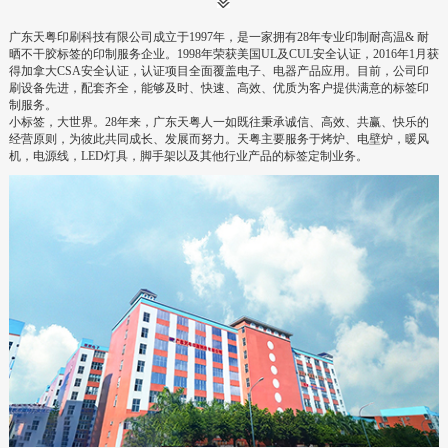
广东天粤印刷科技有限公司成立于
1997
年，是一家拥有
28
年专业印制耐高温
&
耐
晒不干胶标签的印制服务企业。
1998
年荣获美国
UL
及
CUL
安全认证，
2016
年
1
月获
得加拿大
CSA
安全认证，认证项目全面覆盖电子、电器产品应用。目前，公司印
刷设备先进，配套齐全，能够及时、快速、高效、优质为客户提供满意的标签印
制服务。
小标签，大世界。
28
年来，广东天粤人一如既往秉承诚信、高效、共赢、快乐的
经营原则，为彼此共同成长、发展而努力。天粤主要服务于烤炉、电壁炉，暖风
机，电源线，
LED
灯具，脚手架以及其他行业产品的标签定制业务。