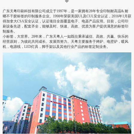
广东天粤印刷科技有限公司成立于
1997
年，是一家拥有
28
年专业印制耐高温
&
耐
晒不干胶标签的印制服务企业。
1998
年荣获美国
UL
及
CUL
安全认证，
2016
年
1
月获
得加拿大
CSA
安全认证，认证项目全面覆盖电子、电器产品应用。目前，公司印
刷设备先进，配套齐全，能够及时、快速、高效、优质为客户提供满意的标签印
制服务。
小标签，大世界。
28
年来，广东天粤人一如既往秉承诚信、高效、共赢、快乐的
经营原则，为彼此共同成长、发展而努力。天粤主要服务于烤炉、电壁炉，暖风
机，电源线，
LED
灯具，脚手架以及其他行业产品的标签定制业务。